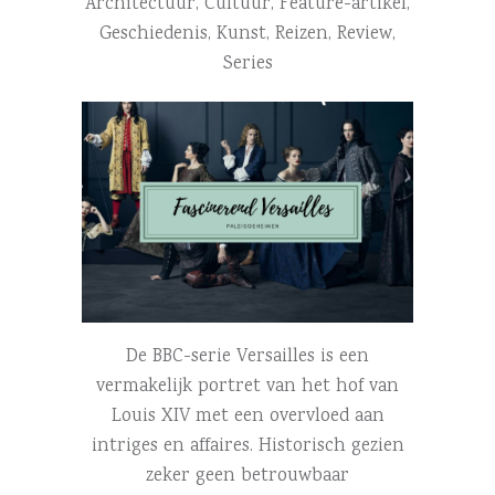
Architectuur
,
Cultuur
,
Feature-artikel
,
Geschiedenis
,
Kunst
,
Reizen
,
Review
,
Series
De BBC-serie Versailles is een
vermakelijk portret van het hof van
Louis XIV met een overvloed aan
intriges en affaires. Historisch gezien
zeker geen betrouwbaar