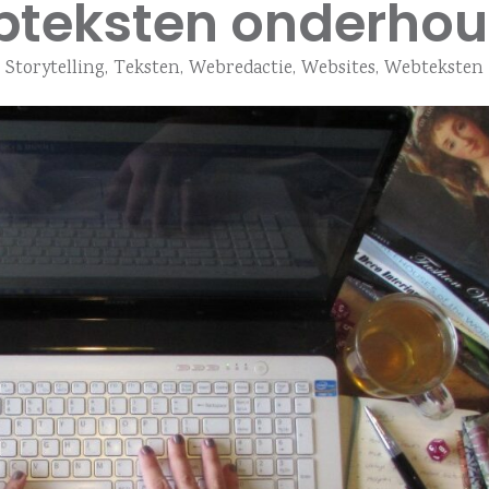
teksten onderho
Storytelling
,
Teksten
,
Webredactie
,
Websites
,
Webteksten