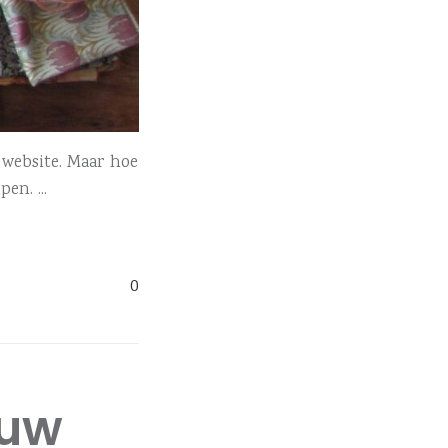
 website. Maar hoe
lpen.
0
ouw