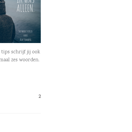
ips schrijf jij ook
maal zes woorden.
2