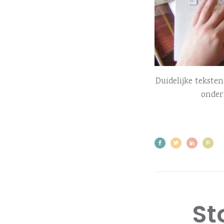
Duidelijke tekste
onder
St