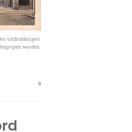
 en uitdrukkingen
s begrepen worden.
0
ord