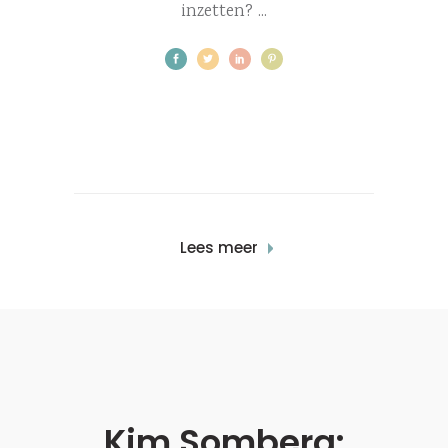
inzetten?
Lees meer
Kim Somberg:
0