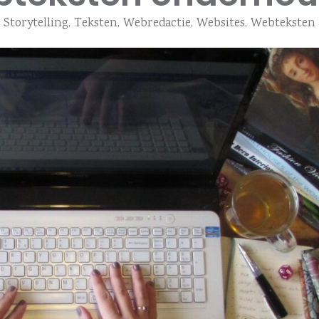
Storytelling
,
Teksten
,
Webredactie
,
Websites
,
Webteksten