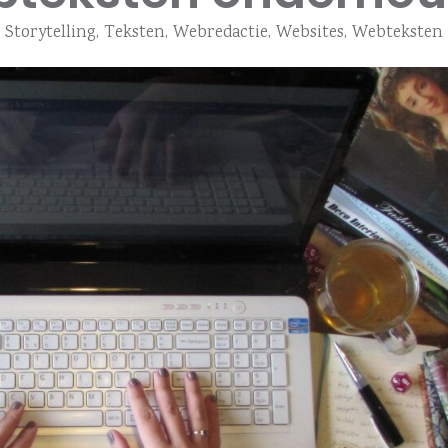
Storytelling
,
Teksten
,
Webredactie
,
Websites
,
Webteksten