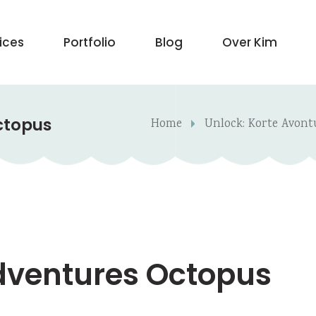
vices
Portfolio
Blog
Over Kim
ctopus
Home
Unlock: Korte Avont
dventures Octopus